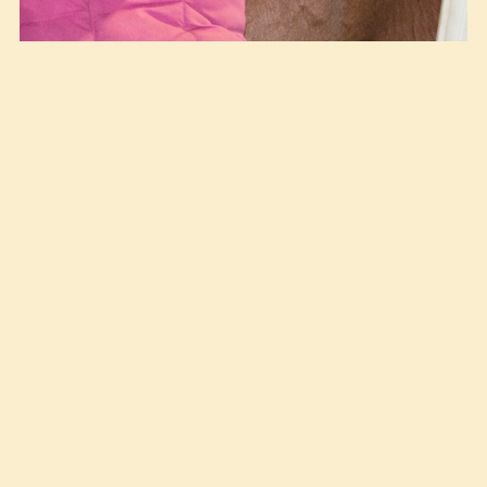
Kaia Ingolfsland og Iona sammen med eier
Wibecke Jegard etter seieren i Øvrevoll Hestesport
Cup V. Foto: Anders
Kongsrud/www.hesteguiden.com.
(26.10.2017)
Fem seire på én sesong er
ikke hverdagskost, og ennå er det fire
amatørløp igjen.
Kaia Ingolfsland er virkelig i vinden om dagen! Hun
debuterte som amatørrytter med ett ritt i fjor, og
ligger i år an til å vinne det som er å vinne. I
torsdagens løp lå hun i tet med Iona sammen med
Emilie Finckenhagen og Queen’s Delight fra start til
mål og vant etter en tett finish.
Alltid like blide Kaia har ambisjoner og jobber hardt,