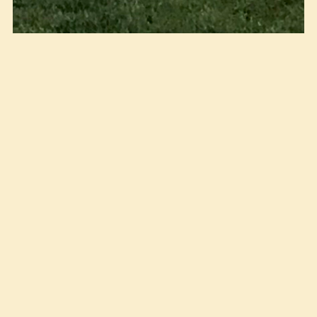
Fornøyd trener, eier og rytter etter seier i Stall
Eikeberg/Norwegian Jockey School amatørløp.
Foto: NoARK
(17.08.2018)
Etter en litt i overkant
spennende finish var Linda og Black
Million først i mål i Stall
Eikeberg/Norwegian Jockey School
amatørløp.
Det ble en duell mellom ringrevene Black Million og
Asaks Ambition (Camilla Graver), som har kjempet
mot hverandre mange ganger. Salen til Camilla skled,
noe som trolig kostet henne og den godt gående