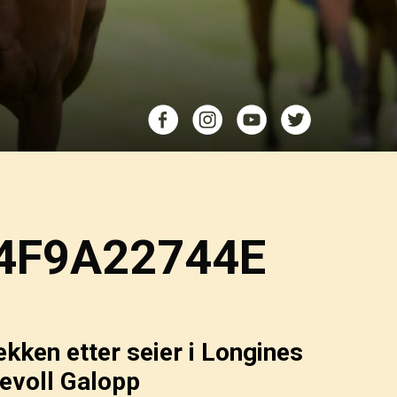
4F9A22744E
kken etter seier i Longines
evoll Galopp