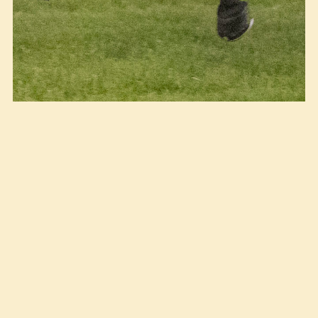
Spennende finish i Longines Fegentri World
Championship Mixed Race. Foto:
Hesteguiden.com
(14.09.2023)
Ni Fegentri-nasjoner var
samlet på Øvrevoll og vår representant,
Ida Tandberg, hadde to gode sjanser
med sine ritt.