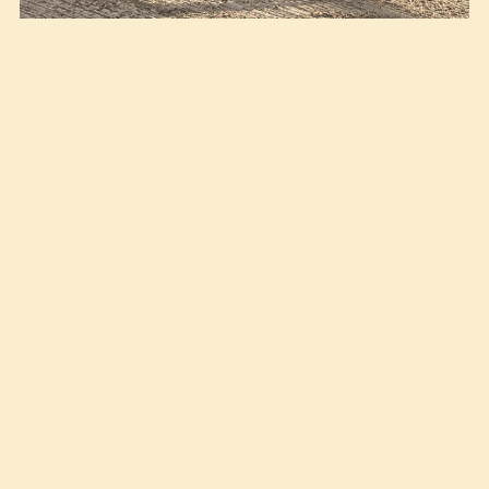
Tonje Sørvaag suser inn til seier med Warning
Shot. Foto: Hesteguiden.com
(12.09.2024)
Vi er i gang med
klokkeserien og denne gang var det
Tonje Sørvang som vant med Warning
Shot.
Tonje red offensivt på Warning Shot fra start og lå
som tredjehest på langsiden. De avanserte inn i siste
sving og begynte straks å ta opp ledelsen ut på