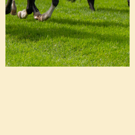
PonniDerby 2024 foto: hestefoto.no
(27.02.2025)
Vi gleder oss til ny sesong
med gamle og nye ekvipasjer!