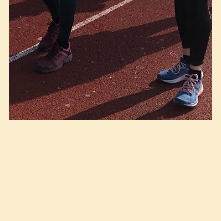
Amatørryttere klare til løpetest på Nadderud
stadion.
(07.04.2026)
Her finner du viktige
datoer og informasjon om du skal ta