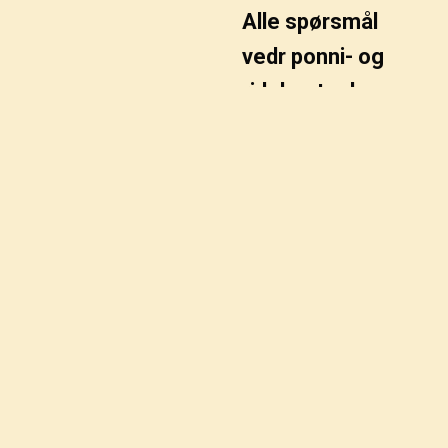
Alle spørsmål
vedr ponni- og
ridehestgaloppen
stilles til NoARK
(
noark@noark.info
/
anne@noark.info
),
Les mer om
ponnigaloppen
på denne siden.
NoARK · c/o Øvrevoll Galopp · Vollsveien 132 ·