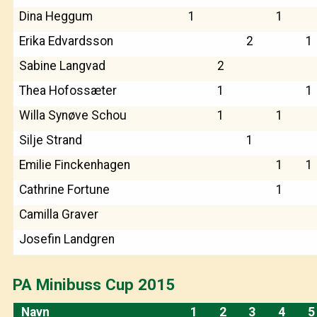
Dina Heggum
1
1
Erika Edvardsson
2
1
Sabine Langvad
2
Thea Hofossæter
1
1
Willa Synøve Schou
1
1
Silje Strand
1
Emilie Finckenhagen
1
1
Cathrine Fortune
1
Camilla Graver
Josefin Landgren
PA Minibuss Cup 2015
Navn
1
2
3
4
5