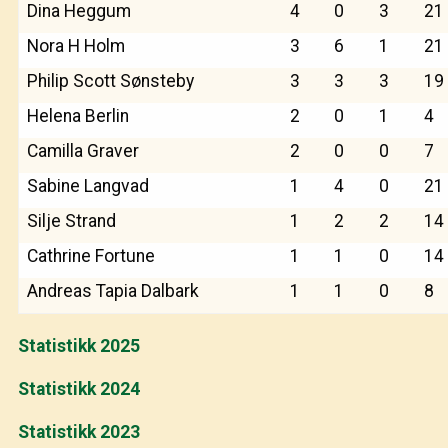
Dina Heggum
4
0
3
21
Nora H Holm
3
6
1
21
Philip Scott Sønsteby
3
3
3
19
Helena Berlin
2
0
1
4
Camilla Graver
2
0
0
7
Sabine Langvad
1
4
0
21
Silje Strand
1
2
2
14
Cathrine Fortune
1
1
0
14
Andreas Tapia Dalbark
1
1
0
8
Statistikk 2025
Statistikk 2024
Statistikk 2023