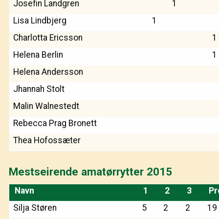
Josefin Landgren
1
Lisa Lindbjerg
1
Charlotta Ericsson
1
Helena Berlin
1
Helena Andersson
Jhannah Stolt
Malin Walnestedt
Rebecca Prag Bronett
Thea Hofossæter
Mestseirende amatørrytter 2015
Navn
1
2
3
Pr
Silja Støren
5
2
2
19