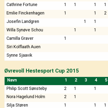
Cathrine Fortune
1
1
1
1
Emilie Finckenhagen
1
1
2
Josefin Landgren
1
1
Willa Synøve Schou
1
1
Camilla Graver
1
Siri Kolflaath Auen
Synne Sjaavik
Øvrevoll Hestesport Cup 2015
Navn
1
2
3
4
5
Philip Scott Sønsteby
2
1
1
Nora Hagelund Holm
2
1
Silja Støren
1
1
1