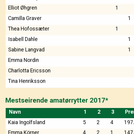
Elliot Øhgren
1
Camilla Graver
1
Thea Hofossæter
1
Isabell Dahle
1
Sabine Langvad
1
Emma Nordin
Charlotta Ericsson
Tina Henriksson
Mestseirende amatørrytter 2017*
Navn
1
2
3
Pr
Kaia Ingolfsland
5
2
4
197
Emma Körner
4
2
1
147