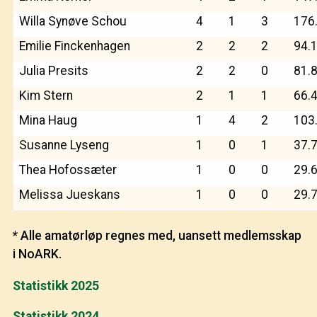
Willa Synøve Schou
4
1
3
176
Emilie Finckenhagen
2
2
2
94.
Julia Presits
2
2
0
81.
Kim Stern
2
1
1
66.
Mina Haug
1
4
2
103
Susanne Lyseng
1
0
1
37.
Thea Hofossæter
1
0
0
29.
Melissa Jueskans
1
0
0
29.
* Alle amatørløp regnes med, uansett medlemsskap
i NoARK.
Statistikk 2025
Statistikk 2024