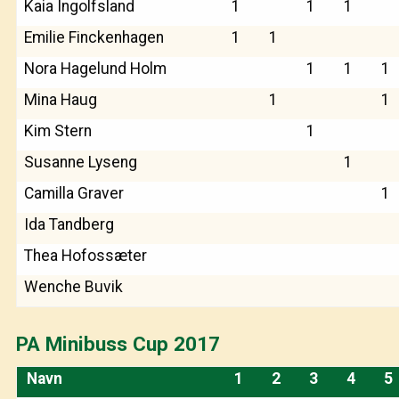
Kaia Ingolfsland
1
1
1
Emilie Finckenhagen
1
1
Nora Hagelund Holm
1
1
1
Mina Haug
1
1
Kim Stern
1
Susanne Lyseng
1
Camilla Graver
1
Ida Tandberg
Thea Hofossæter
Wenche Buvik
PA Minibuss Cup 2017
Navn
1
2
3
4
5