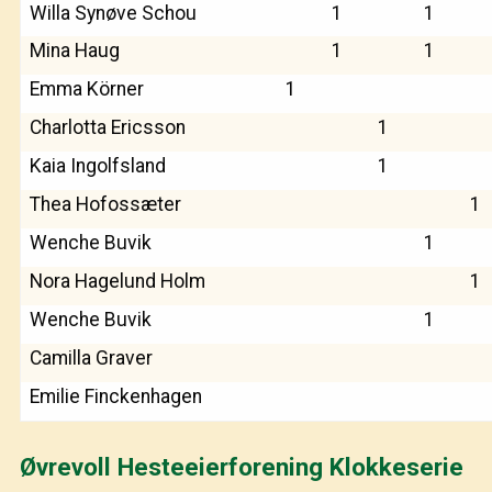
Willa Synøve Schou
1
1
Mina Haug
1
1
Emma Körner
1
Charlotta Ericsson
1
Kaia Ingolfsland
1
Thea Hofossæter
1
Wenche Buvik
1
Nora Hagelund Holm
1
Wenche Buvik
1
Camilla Graver
Emilie Finckenhagen
Øvrevoll Hesteeierforening Klokkeserie