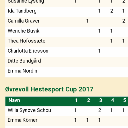
Susanne Lyseng
1
1
1
2
Ida Tandberg
1
2
1
Camilla Graver
1
2
Wenche Buvik
1
1
Thea Hofossæter
1
1
Charlotta Ericsson
1
Ditte Bundgård
Emma Nordin
Øvrevoll Hestesport Cup 2017
Navn
1
2
3
4
5
Willa Synøve Schou
1
2
1
1
Emma Körner
1
1
1